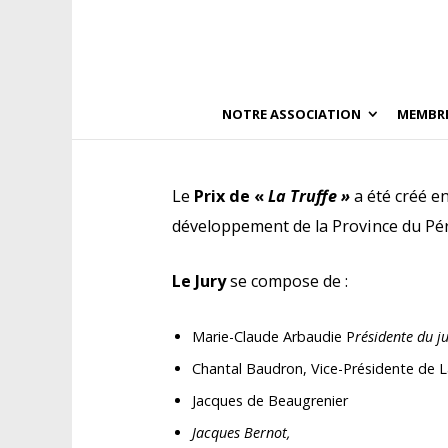
NOTRE ASSOCIATION
MEMBR
Le
Prix de «
La Truffe
»
a été créé e
développement de la Province du Pé
Le Jury
se compose de :
Marie-Claude Arbaudie P
résidente du j
Chantal Baudron, Vice-Présidente de 
Jacques de Beaugrenier
Jacques Bernot,