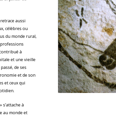
 retrace aussi
ux, célèbres ou
s du monde rural,
s professions
 contribué à
itale et une vieille
 passé, de ses
tronomie et de son
es et ceux qui
tidien.
» s’attache à
re au monde et