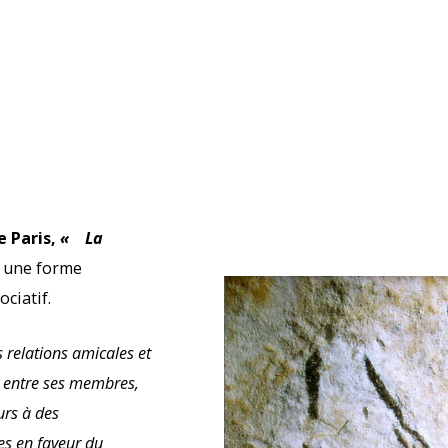
e Paris,
«
La
s une forme
ciatif.
 relations amicales et
le entre ses membres,
urs à des
ues en faveur du